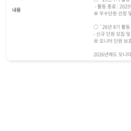
- 활동 종료
: 2025
내용
※ 우수단원 선정 및
○
`26
년
8
기 활동
-
신규 단원 모집 
※
모니터 단원 보
2026
년에도 모니터