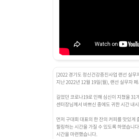
[2022
경기도 정신건강증진사업 랜선 실무
지난
2022
년
12
월
19
일
(
월
),
랜선 실무자 페
길었던 코로나
19
로 인해 심신이 지쳤을
31
센터장님께서 바쁘신 중에도 귀한 시간 내
먼저 구대회 대표의 한 잔의 커피를 맛있게 
힐링하는 시간을 가질 수 있도록 하였습니다
시간을 마련했습니다
.