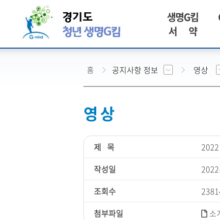
생명G킴
서 약
공지사항 정보
영상
홈
영 상
제 목
202
작성일
2022
조회수
2381
첨부파일
소개