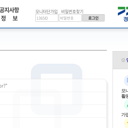
공지사항
모니터단가입
비밀번호찾기
정 보
로그인
r?”
모
활
가