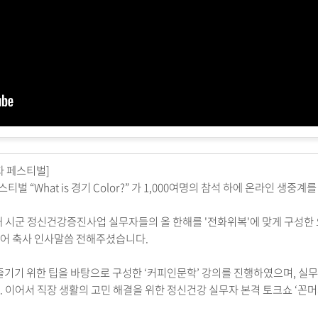
자 페스티벌
]
스티벌 “
What is
경기
Color?
” 가
1,000
여명의 참석 하에 온라인 생중계
개 시군 정신건강증진사업 실무자들의 올 한해를
'
전화위복
'
에 맞게 구성
시어 축사 인사말씀 전해주셨습니다
.
즐기기 위한 팁을 바탕으로 구성한
‘커피인문학’
강의를 진행하였으며
,
실무
.
이어서 직장 생활의 고민 해결을 위한 정신건강 실무자 본격 토크쇼
‘꼰머