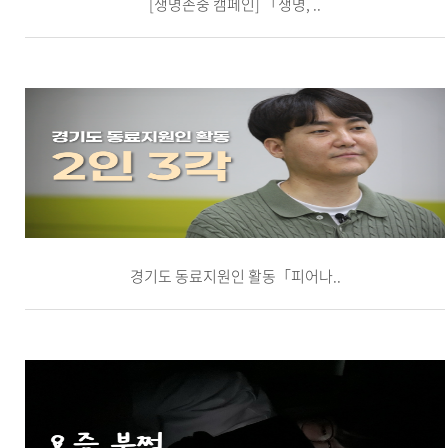
[생명존중 캠페인] 「생명, ..
경기도 동료지원인 활동「피어나..