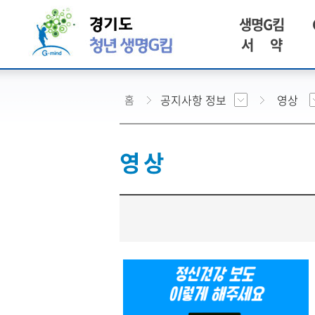
생명G킴
서 약
공지사항 정보
영상
홈
영 상