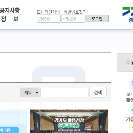
공지사항
모니터단가입
비밀번호찾기
정 보
로그인
검색
모
활
가