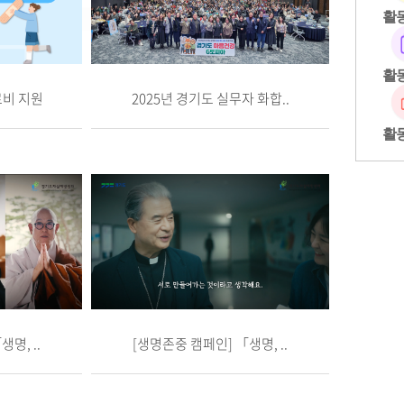
활
활
료비 지원
2025년 경기도 실무자 화합..
활
명, ..
[생명존중 캠페인] 「생명, ..