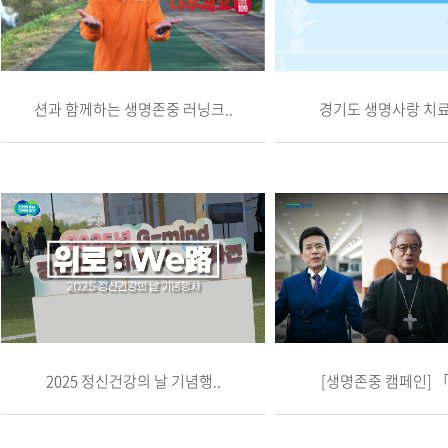
션과 함께하는 생명존중 러닝크..
경기도 생명사랑 치
2025 정신건강의 날 기념행..
[생명존중 캠페인] 「생