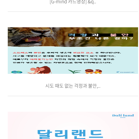
[G-mind 카드영상] &q..
시도 때도 없는 걱정과 불안,..